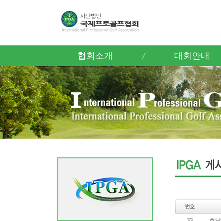
협회소개
대회안내
33
호남