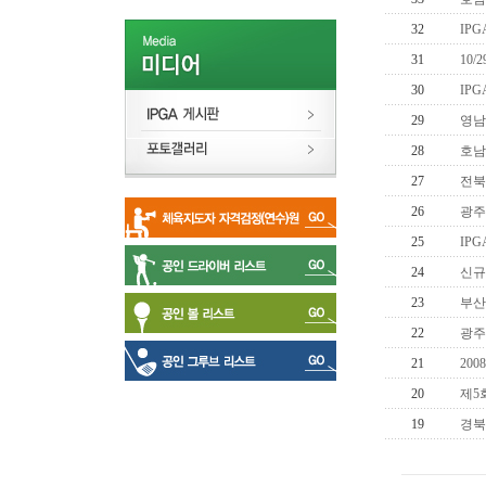
32
IP
31
10
30
IP
29
영남
28
호남
27
전북
26
광주
25
IP
24
신규
23
부산
22
광주
21
20
20
제5
19
경북