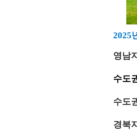
202
영남지
수도권
수도권
경북